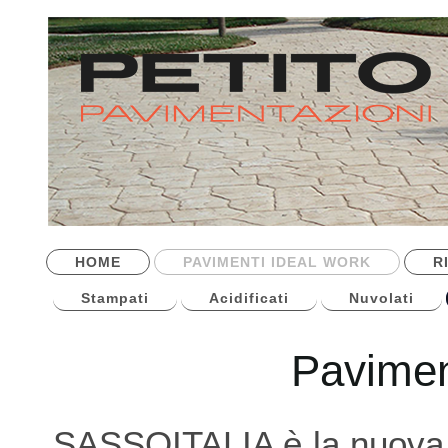
HOME
PAVIMENTI IDEAL WORK
R
Stampati
Acidificati
Nuvolati
Pavimen
SASSOITALIA è la nuova p