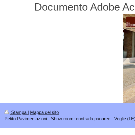
Documento Adobe Acr
Stampa
|
Mappa del sito
Petito Pavimentazioni - Show room: contrada panareo - Veglie (LE