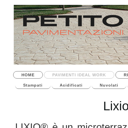
HOME
PAVIMENTI IDEAL WORK
R
Stampati
Acidificati
Nuvolati
Lixi
LIXIO® è un microterraz